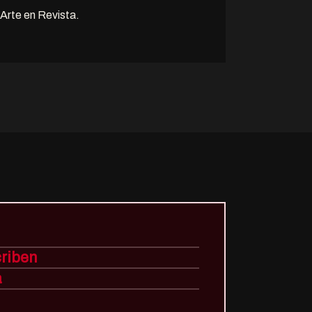
Arte en Revista.
criben
a