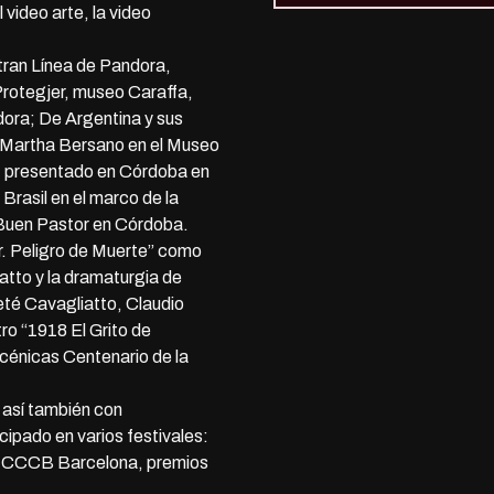
video arte, la video
tran Línea de Pandora,
rotegjer, museo Caraffa,
ora; De Argentina y sus
a Martha Bersano en el Museo
, presentado en Córdoba en
rasil en el marco de la
 Buen Pastor en Córdoba.
r. Peligro de Muerte” como
atto y la dramaturgia de
eté Cavagliatto, Claudio
tro “1918 El Grito de
cénicas Centenario de la
 así también con
cipado en varios festivales:
a, CCCB Barcelona, premios